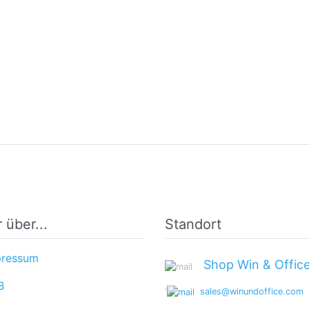
 über...
Standort
ressum
Shop Win & Offic
B
'
sales@winundoffice.com