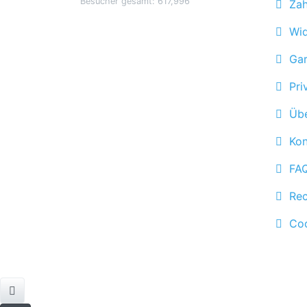
Besucher gesamt: 617,996
Zahl
Wide
Gar
Priv
Übe
Kon
FA
Rech
Cook